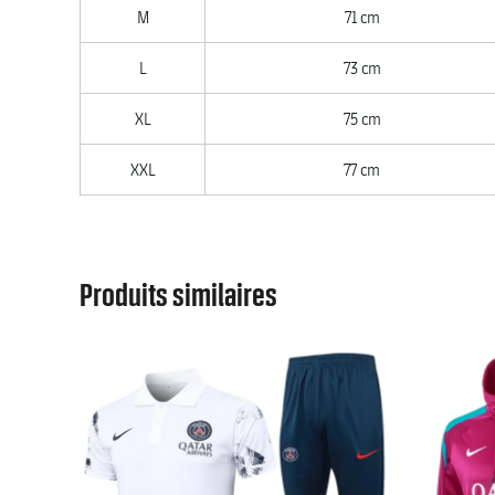
M
71 cm
L
73 cm
XL
75 cm
XXL
77 cm
Produits similaires