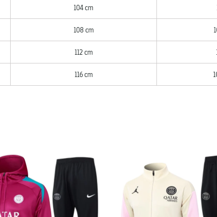
104 cm
108 cm
1
112 cm
116 cm
1