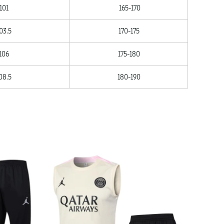
101
165-170
03.5
170-175
106
175-180
08.5
180-190