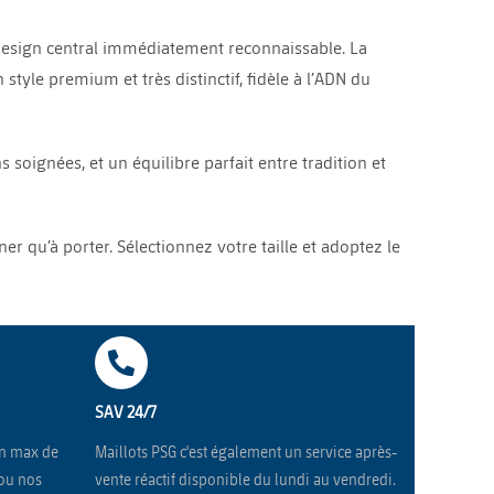
 design central immédiatement reconnaissable. La
tyle premium et très distinctif, fidèle à l’ADN du
 soignées, et un équilibre parfait entre tradition et
er qu’à porter. Sélectionnez votre taille et adoptez le
SAV 24/7
un max de
Maillots PSG c'est également un service après-
ou nos
vente réactif disponible du lundi au vendredi.