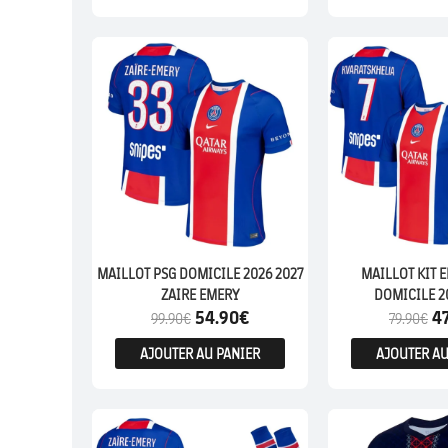
ENFANTS
MAILLOT PSG DOMICILE 2026 2027
MAILLOT KIT 
ZAIRE EMERY
DOMICILE 2
54.90
€
4
KVARATSK
99.90
€
79.90
€
AJOUTER AU PANIER
AJOUTER AU
ENFANTS