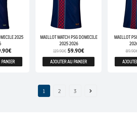
MICILE 2025
MAILLOT MATCH PSG DOMICILE
MAILLOT PS
6
2025 2026
202
9.90
€
59.90
€
119.90
€
89.90
 PANIER
AJOUTER AU PANIER
AJOUTE
1
2
3