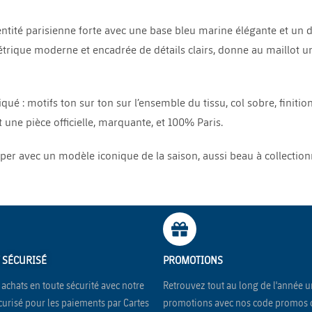
ntité parisienne forte avec une base bleu marine élégante et un
rique moderne et encadrée de détails clairs, donne au maillot un s
é : motifs ton sur ton sur l’ensemble du tissu, col sobre, finitions
t une pièce officielle, marquante, et 100% Paris.
iper avec un modèle iconique de la saison, aussi beau à collectionn
 SÉCURISÉ
PROMOTIONS
achats en toute sécurité avec notre
Retrouvez tout au long de l'année 
urisé pour les paiements par Cartes
promotions avec nos code promos 