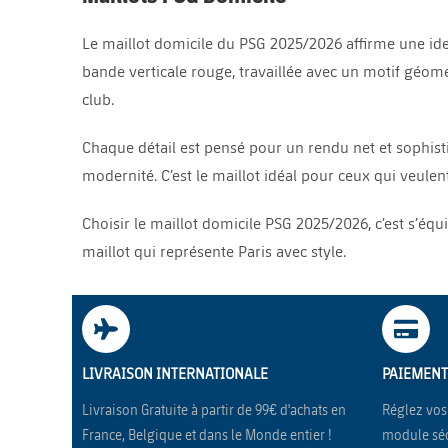
Le maillot domicile du PSG 2025/2026 affirme une ide
bande verticale rouge, travaillée avec un motif géomét
club.
Chaque détail est pensé pour un rendu net et sophistiqu
modernité. C’est le maillot idéal pour ceux qui veulen
Choisir le maillot domicile PSG 2025/2026, c’est s’équ
maillot qui représente Paris avec style.
LIVRAISON INTERNATIONALE
PAIEMENT
Livraison Gratuite à partir de 99€ d'achats en
Réglez vos 
France, Belgique et dans le Monde entier !
module séc