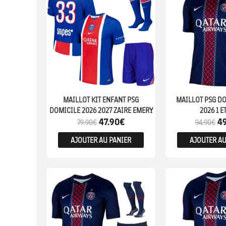
MAILLOT KIT ENFANT PSG
MAILLOT PSG DO
DOMICILE 2026 2027 ZAIRE EMERY
2026 1 E
47.90
€
4
79.90
€
94.90
€
AJOUTER AU PANIER
AJOUTER AU
ENFANTS