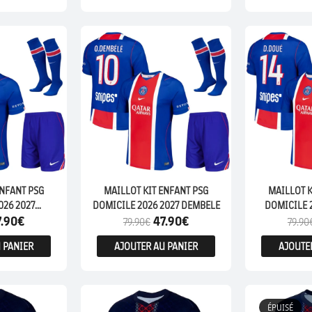
ENFANTS
ENFANTS
ENFANT PSG
MAILLOT KIT ENFANT PSG
MAILLOT K
026 2027
DOMICILE 2026 2027 DEMBELE
DOMICILE 
7.90
€
47.90
€
HELIA
79.90
€
79.90
 PANIER
AJOUTER AU PANIER
AJOUTE
MATCH
FEMME
ÉPUISÉ