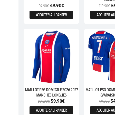
49.90
€
5
94.90
€
119.90
€
AJOUTER AU PANIER
AJOUTER AU
MAILLOT PSG DOMICILE 2026 2027
MAILLOT PSG DOMI
MANCHES LONGUES
KVARATSK
59.90
€
5
109.90
€
99.90
€
AJOUTER AU PANIER
AJOUTER AU