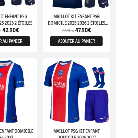
IT ENFANT PSG
MAILLOT KIT ENFANT PSG
5 2026 2 ÉTOILES
DOMICILE 2025 2026 2 ÉTOILES
42.90
€
47.90
€
CHAMPION 26
€
79.90
€
R AU PANIER
AJOUTER AU PANIER
ENFANTS
 ENFANT DOMICILE
MAILLOT PSG KIT ENFANT
26 2027
DOMICILE 2026 2027