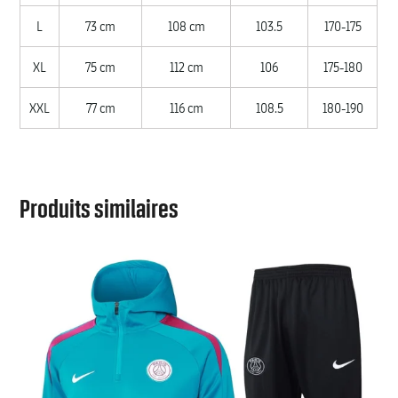
L
73 cm
108 cm
103.5
170-175
XL
75 cm
112 cm
106
175-180
XXL
77 cm
116 cm
108.5
180-190
Produits similaires