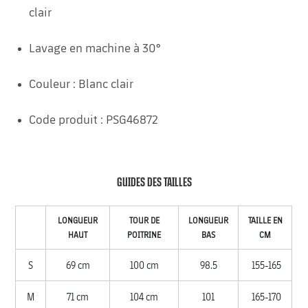
clair
Lavage en machine à 30°
Couleur : Blanc clair
Code produit : PSG46872
GUIDES DES TAILLES
LONGUEUR
TOUR DE
LONGUEUR
TAILLE EN
HAUT
POITRINE
BAS
CM
S
69 cm
100 cm
98.5
155-165
M
71 cm
104 cm
101
165-170