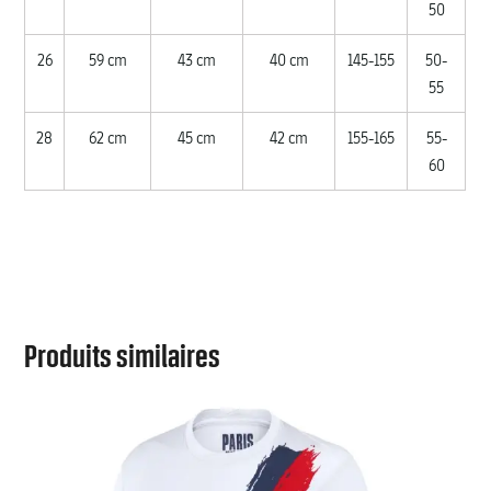
50
26
59 cm
43 cm
40 cm
145-155
50-
55
28
62 cm
45 cm
42 cm
155-165
55-
60
Produits similaires