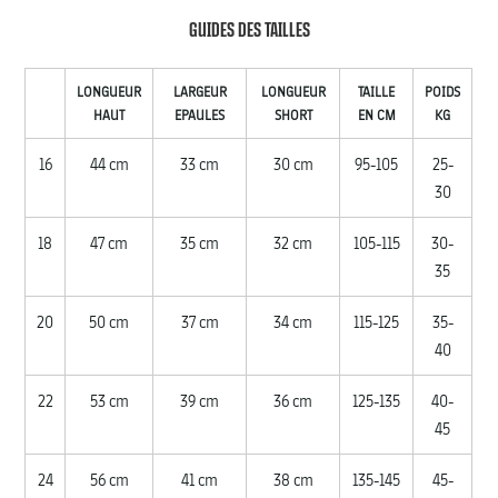
GUIDES DES TAILLES
LONGUEUR
LARGEUR
LONGUEUR
TAILLE
POIDS
HAUT
EPAULES
SHORT
EN CM
KG
16
44 cm
33 cm
30 cm
95-105
25-
30
18
47 cm
35 cm
32 cm
105-115
30-
35
20
50 cm
37 cm
34 cm
115-125
35-
40
22
53 cm
39 cm
36 cm
125-135
40-
45
24
56 cm
41 cm
38 cm
135-145
45-