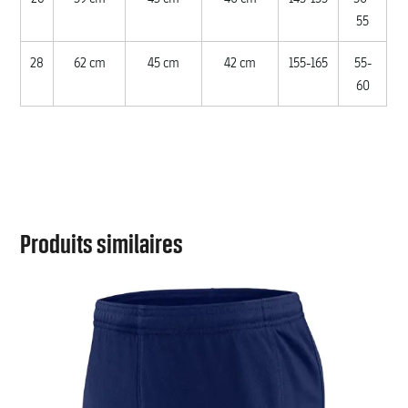
55
28
62 cm
45 cm
42 cm
155-165
55-
60
Produits similaires