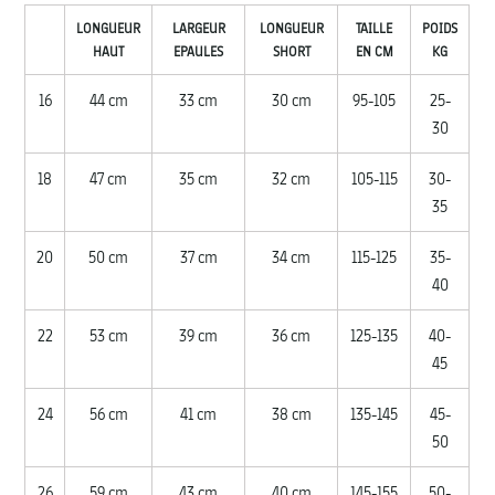
LONGUEUR
LARGEUR
LONGUEUR
TAILLE
POIDS
HAUT
EPAULES
SHORT
EN CM
KG
16
44 cm
33 cm
30 cm
95-105
25-
30
18
47 cm
35 cm
32 cm
105-115
30-
35
20
50 cm
37 cm
34 cm
115-125
35-
40
22
53 cm
39 cm
36 cm
125-135
40-
45
24
56 cm
41 cm
38 cm
135-145
45-
50
26
59 cm
43 cm
40 cm
145-155
50-