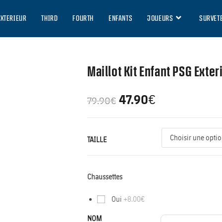
EXTERIEUR
THIRD
FOURTH
ENFANTS
JOUEURS
SURVET
Maillot Kit Enfant PSG Exte
47.90
€
79.90
€
TAILLE
Chaussettes
Oui
+8.00€
NOM