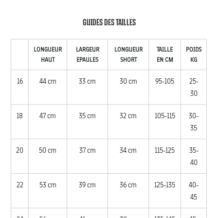
GUIDES DES TAILLES
LONGUEUR
LARGEUR
LONGUEUR
TAILLE
POIDS
HAUT
EPAULES
SHORT
EN CM
KG
16
44 cm
33 cm
30 cm
95-105
25-
30
18
47 cm
35 cm
32 cm
105-115
30-
35
20
50 cm
37 cm
34 cm
115-125
35-
40
22
53 cm
39 cm
36 cm
125-135
40-
45