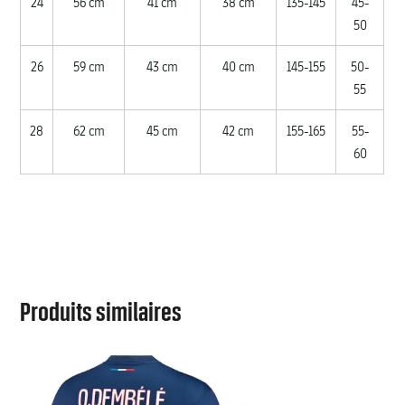
24
56 cm
41 cm
38 cm
135-145
45-
50
26
59 cm
43 cm
40 cm
145-155
50-
55
28
62 cm
45 cm
42 cm
155-165
55-
60
Produits similaires