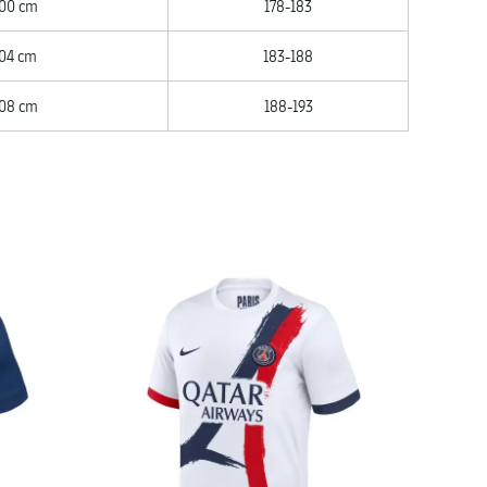
00 cm
178-183
04 cm
183-188
08 cm
188-193