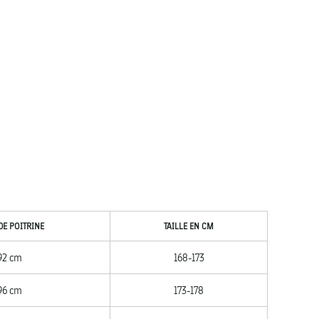
DE POITRINE
TAILLE EN CM
92 cm
168-173
96 cm
173-178