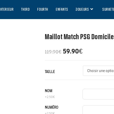
EXTERIEUR
THIRD
FOURTH
ENFANTS
JOUEURS
SURVET
Maillot Match PSG Domicile
59.90
€
119.90
€
TAILLE
NOM
+2.50€
NUMÉRO
+2.50€