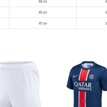
44 cm
1
45 cm
1
47 cm
1