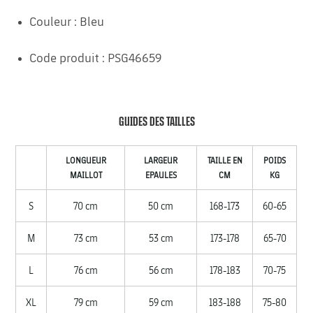
Couleur : Bleu
Code produit : PSG46659
GUIDES DES TAILLES
LONGUEUR
LARGEUR
TAILLE EN
POIDS
MAILLOT
EPAULES
CM
KG
S
70 cm
50 cm
168-173
60-65
M
73 cm
53 cm
173-178
65-70
L
76 cm
56 cm
178-183
70-75
XL
79 cm
59 cm
183-188
75-80