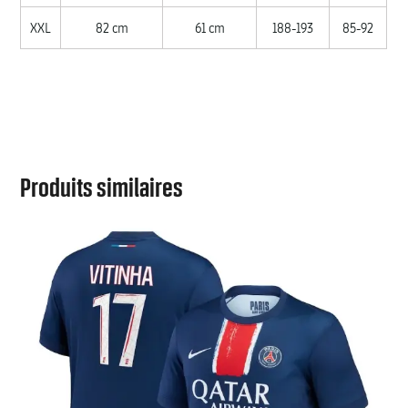
XXL
82 cm
61 cm
188-193
85-92
Produits similaires