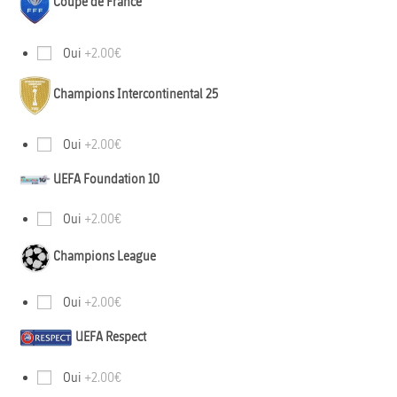
Coupe de France
Oui
+2.00€
Champions Intercontinental 25
Oui
+2.00€
UEFA Foundation 10
Oui
+2.00€
Champions League
Oui
+2.00€
UEFA Respect
Oui
+2.00€