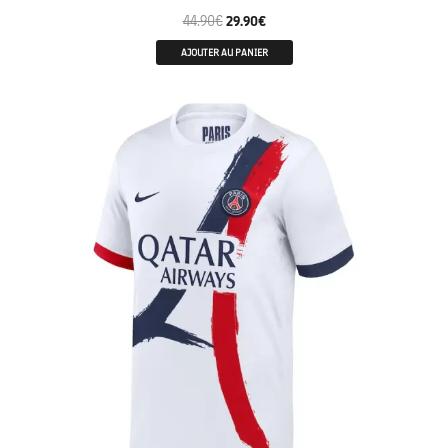
44.90
€
29.90
€
AJOUTER AU PANIER
ENFANTS