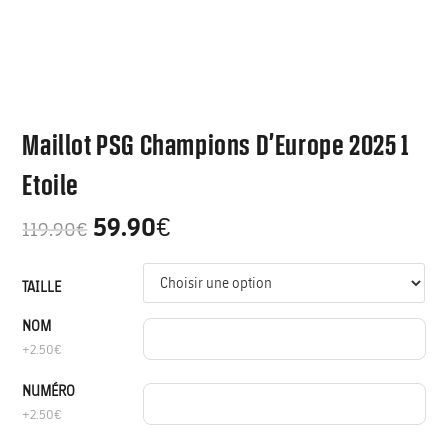
Maillot PSG Champions D’Europe 2025 1
Etoile
59.90
€
119.90
€
TAILLE
NOM
+2.50€
NUMÉRO
+2.50€