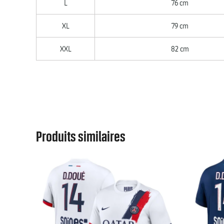
L
76 cm
XL
79 cm
XXL
82 cm
Produits similaires