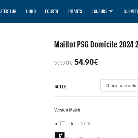
EXTERIEUR
THIRD
FOURTH
ENFANTS
JOUEURS
SURVET
Maillot PSG Domicile 2024 
54.90
€
99.90
€
TAILLE
Version Match
Oui
+10.00€