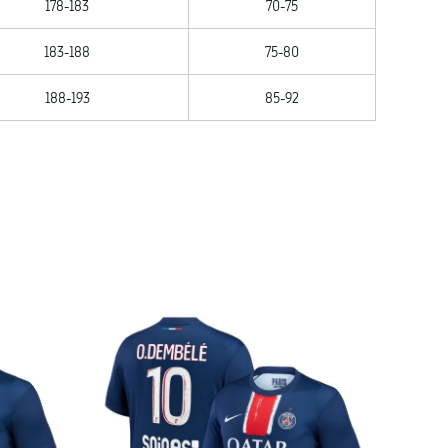
178-183
70-75
183-188
75-80
188-193
85-92