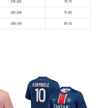
178-183
70-75
183-188
75-80
188-193
85-92