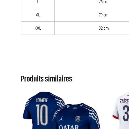
L
76 cm
XL
79 cm
XXL
82 cm
Produits similaires