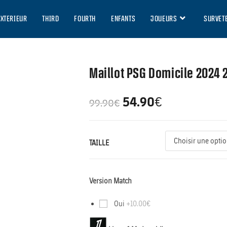
EXTERIEUR
THIRD
FOURTH
ENFANTS
JOUEURS
SURVET
Maillot PSG Domicile 2024
54.90
€
99.90
€
TAILLE
Version Match
Oui
+10.00€