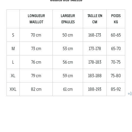
LONGUEUR
LARGEUR
TAILLE EN
POIDS
MAILLOT
EPAULES
CM
KG
S
70 cm
50 cm
168-173
60-65
M
73 cm
53 cm
173-178
65-70
L
76 cm
56 cm
178-183
70-75
XL
79 cm
59 cm
183-188
75-80
XXL
82 cm
61 cm
188-193
85-92