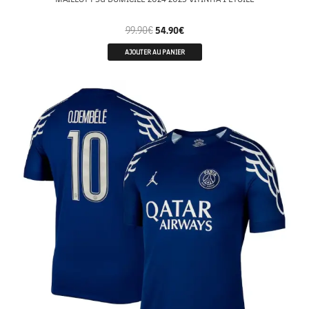
99.90
€
54.90
€
AJOUTER AU PANIER