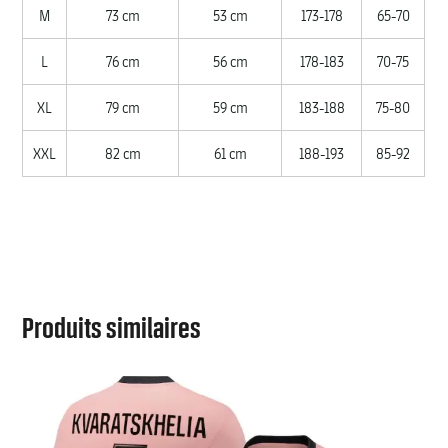
M
73 cm
53 cm
173-178
65-70
L
76 cm
56 cm
178-183
70-75
XL
79 cm
59 cm
183-188
75-80
XXL
82 cm
61 cm
188-193
85-92
Produits similaires