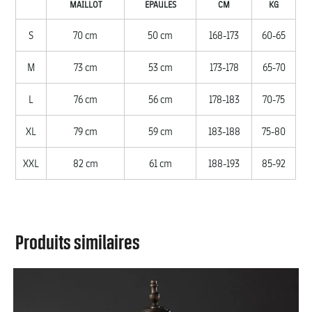
MAILLOT
EPAULES
CM
KG
S
70 cm
50 cm
168-173
60-65
M
73 cm
53 cm
173-178
65-70
L
76 cm
56 cm
178-183
70-75
XL
79 cm
59 cm
183-188
75-80
XXL
82 cm
61 cm
188-193
85-92
Produits similaires