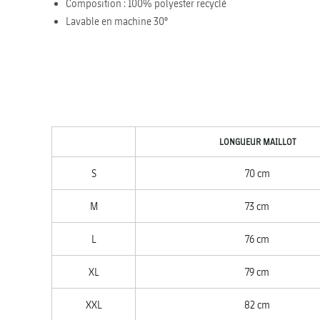
Composition : 100% polyester recyclé
Lavable en machine 30°
LONGUEUR MAILLOT
S
70 cm
M
73 cm
L
76 cm
XL
79 cm
XXL
82 cm