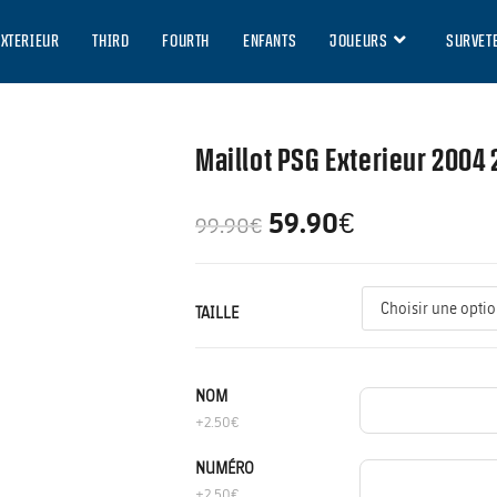
EXTERIEUR
THIRD
FOURTH
ENFANTS
JOUEURS
SURVET
Maillot PSG Exterieur 2004
59.90
€
99.90
€
TAILLE
NOM
+2.50€
NUMÉRO
+2.50€