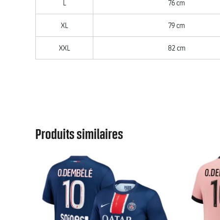
L
76 cm
XL
79 cm
XXL
82 cm
Produits similaires