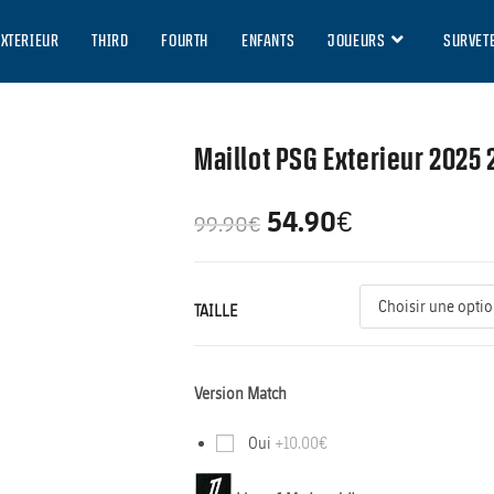
EXTERIEUR
THIRD
FOURTH
ENFANTS
JOUEURS
SURVET
Maillot PSG Exterieur 2025
54.90
€
99.90
€
TAILLE
Version Match
Oui
+10.00€