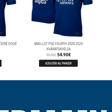
ÉSIRÉ DOUÉ
MAILLOT PSG FOURTH 2024 2025
KVARATSKHELIA
54.90
€
99.90
€
AJOUTER AU PANIER