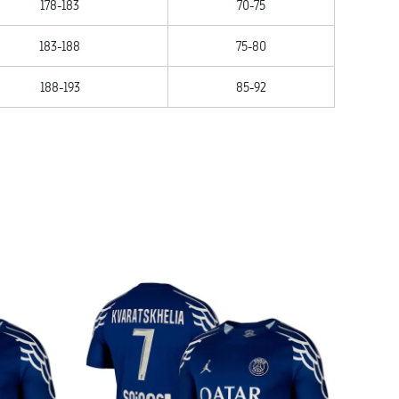
178-183
70-75
183-188
75-80
188-193
85-92