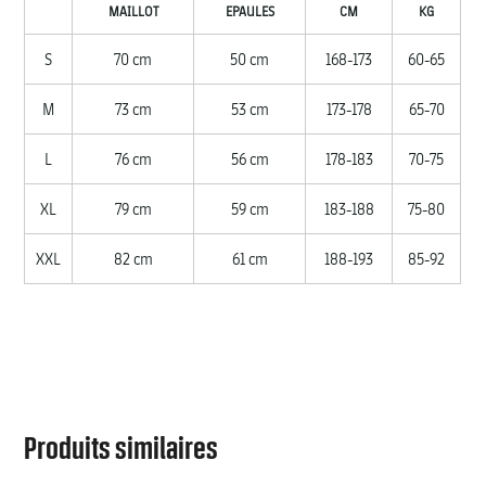
MAILLOT
EPAULES
CM
KG
S
70 cm
50 cm
168-173
60-65
M
73 cm
53 cm
173-178
65-70
L
76 cm
56 cm
178-183
70-75
XL
79 cm
59 cm
183-188
75-80
XXL
82 cm
61 cm
188-193
85-92
Produits similaires