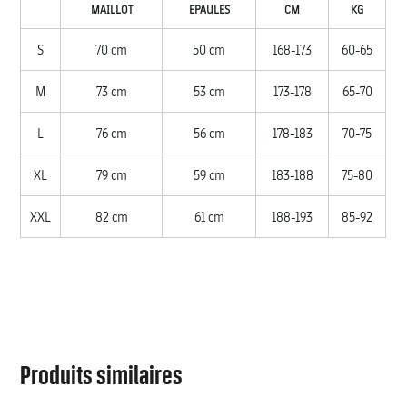
MAILLOT
EPAULES
CM
KG
S
70 cm
50 cm
168-173
60-65
M
73 cm
53 cm
173-178
65-70
L
76 cm
56 cm
178-183
70-75
XL
79 cm
59 cm
183-188
75-80
XXL
82 cm
61 cm
188-193
85-92
Produits similaires
FEMME