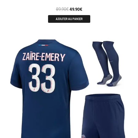
89.90
€
49.90
€
AJOUTER AU PANIER
ENFANTS