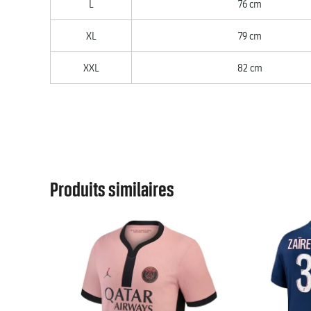
L
76 cm
XL
79 cm
XXL
82 cm
Produits similaires
MATCH