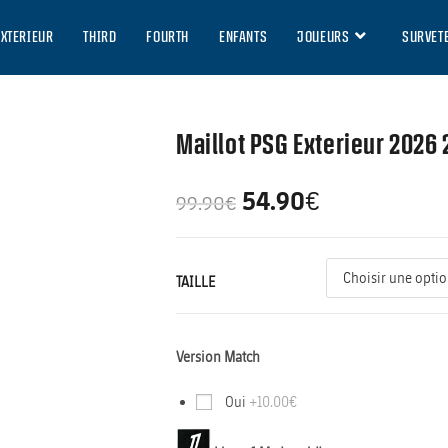
EXTERIEUR
THIRD
FOURTH
ENFANTS
JOUEURS
SURVET
Maillot PSG Exterieur 2026 
54.90
€
99.90
€
TAILLE
Version Match
Oui
+10.00€