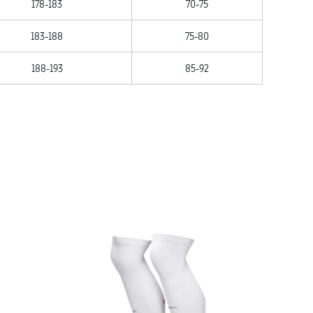
178-183
70-75
183-188
75-80
188-193
85-92