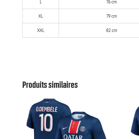
L
76 cm
XL
79 cm
XXL
82 cm
Produits similaires