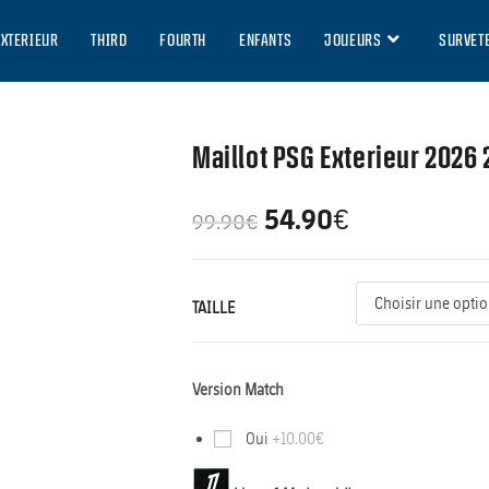
EXTERIEUR
THIRD
FOURTH
ENFANTS
JOUEURS
SURVET
Maillot PSG Exterieur 2026 
54.90
€
99.90
€
TAILLE
Version Match
Oui
+10.00€