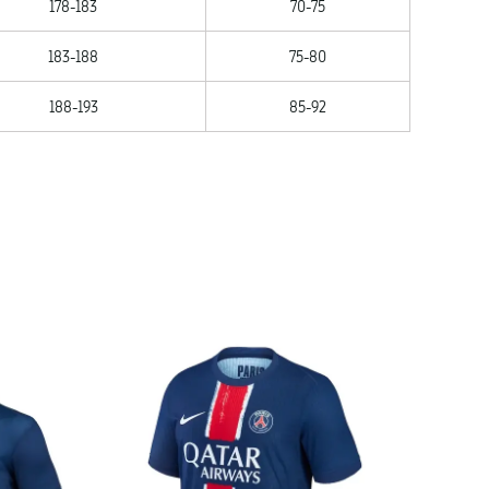
178-183
70-75
183-188
75-80
188-193
85-92
MATCH