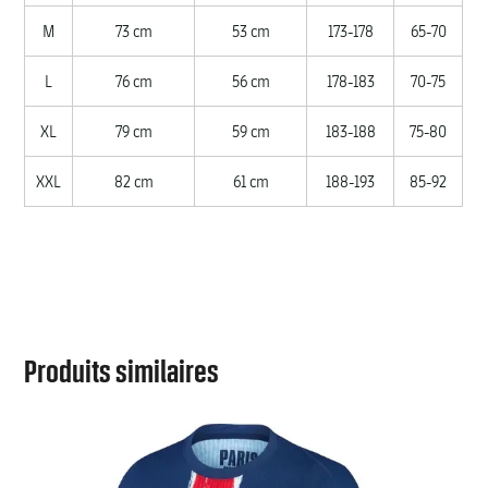
M
73 cm
53 cm
173-178
65-70
L
76 cm
56 cm
178-183
70-75
XL
79 cm
59 cm
183-188
75-80
XXL
82 cm
61 cm
188-193
85-92
Produits similaires
MATCH