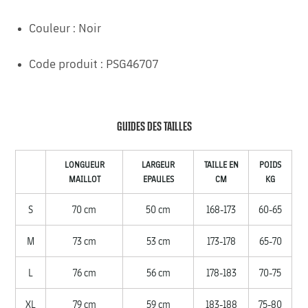
Couleur : Noir
Code produit : PSG46707
GUIDES DES TAILLES
LONGUEUR
LARGEUR
TAILLE EN
POIDS
MAILLOT
EPAULES
CM
KG
S
70 cm
50 cm
168-173
60-65
M
73 cm
53 cm
173-178
65-70
L
76 cm
56 cm
178-183
70-75
XL
79 cm
59 cm
183-188
75-80