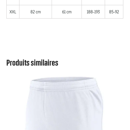
XXL
82 cm
61 cm
188-193
85-92
Produits similaires