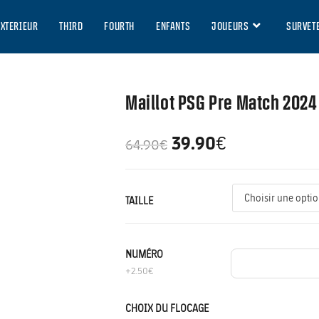
EXTERIEUR
THIRD
FOURTH
ENFANTS
JOUEURS
SURVET
Maillot PSG Pre Match 2024
39.90
€
64.90
€
TAILLE
NUMÉRO
+2.50€
CHOIX DU FLOCAGE