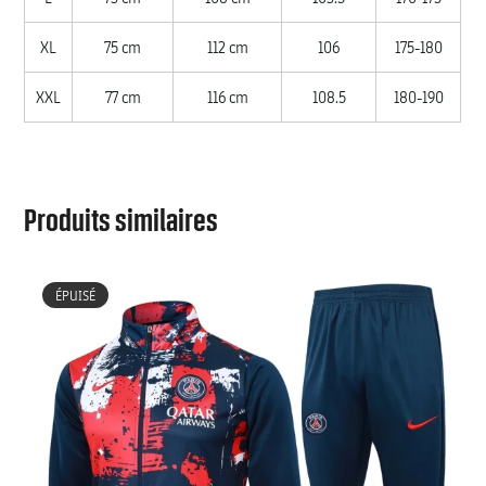
XL
75 cm
112 cm
106
175-180
XXL
77 cm
116 cm
108.5
180-190
Produits similaires
ÉPUISÉ