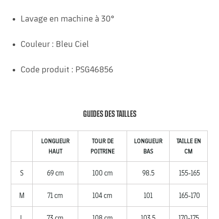
Lavage en machine à 30°
Couleur : Bleu Ciel
Code produit : PSG46856
GUIDES DES TAILLES
LONGUEUR
TOUR DE
LONGUEUR
TAILLE EN
HAUT
POITRINE
BAS
CM
S
69 cm
100 cm
98.5
155-165
M
71 cm
104 cm
101
165-170
L
73 cm
108 cm
103.5
170-175