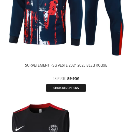
SURVETEMENT PSG VESTE 2024 2025 BLEU ROUGE
139.90
€
89.90
€
CHOIX DES OPTIONS