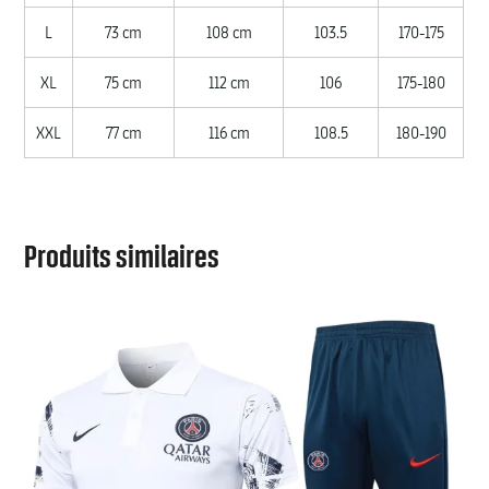
L
73 cm
108 cm
103.5
170-175
XL
75 cm
112 cm
106
175-180
XXL
77 cm
116 cm
108.5
180-190
Produits similaires