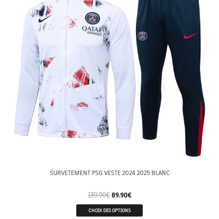
SURVETEMENT PSG VESTE 2024 2025 BLANC
139.90
€
89.90
€
CHOIX DES OPTIONS