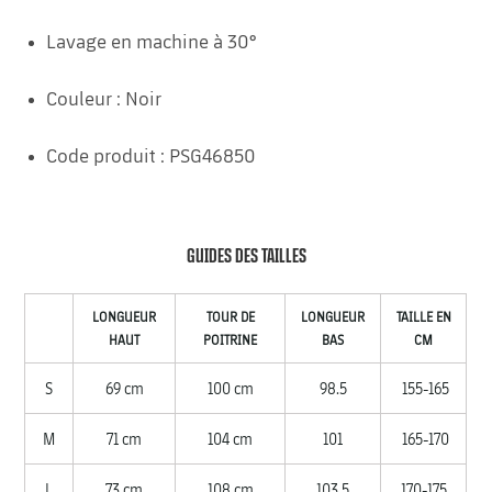
Lavage en machine à 30°
Couleur : Noir
Code produit : PSG46850
GUIDES DES TAILLES
LONGUEUR
TOUR DE
LONGUEUR
TAILLE EN
HAUT
POITRINE
BAS
CM
S
69 cm
100 cm
98.5
155-165
M
71 cm
104 cm
101
165-170
L
73 cm
108 cm
103.5
170-175