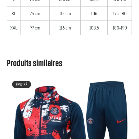
XL
75 cm
112 cm
106
175-180
XXL
77 cm
116 cm
108.5
180-190
Produits similaires
ÉPUISÉ