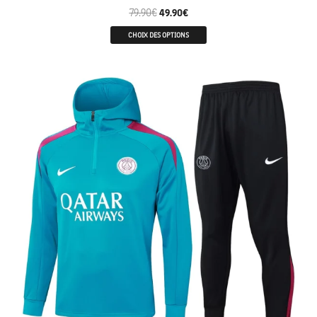
79.90
€
49.90
€
CHOIX DES OPTIONS