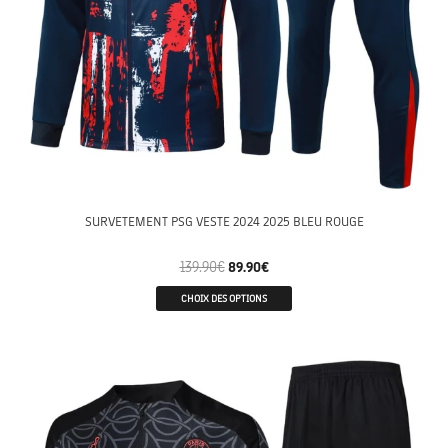
SURVETEMENT PSG VESTE 2024 2025 BLEU ROUGE
139.90
€
89.90
€
CHOIX DES OPTIONS