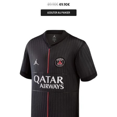
89.90
€
49.90
€
AJOUTER AU PANIER
ENFANTS