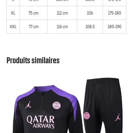
XL
75 cm
112 cm
106
175-180
XXL
77 cm
116 cm
108.5
180-190
Produits similaires