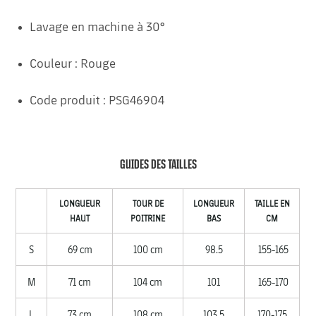
Lavage en machine à 30°
Couleur : Rouge
Code produit : PSG46904
GUIDES DES TAILLES
LONGUEUR
TOUR DE
LONGUEUR
TAILLE EN
HAUT
POITRINE
BAS
CM
S
69 cm
100 cm
98.5
155-165
M
71 cm
104 cm
101
165-170
L
73 cm
108 cm
103.5
170-175