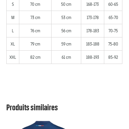
S
70 cm
50 cm
168-173
60-65
M
73 cm
53 cm
173-178
65-70
L
76 cm
56 cm
178-183
70-75
XL
79 cm
59 cm
183-188
75-80
XXL
82 cm
61 cm
188-193
85-92
Produits similaires