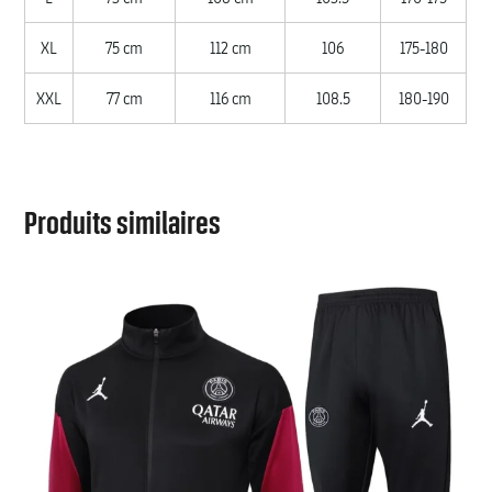
XL
75 cm
112 cm
106
175-180
XXL
77 cm
116 cm
108.5
180-190
Produits similaires