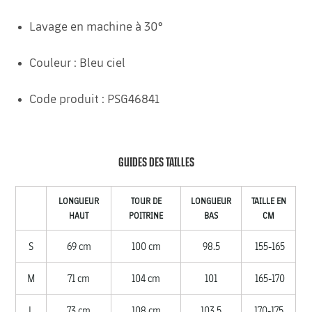
Lavage en machine à 30°
Couleur : Bleu ciel
Code produit : PSG46841
GUIDES DES TAILLES
LONGUEUR
TOUR DE
LONGUEUR
TAILLE EN
HAUT
POITRINE
BAS
CM
S
69 cm
100 cm
98.5
155-165
M
71 cm
104 cm
101
165-170
L
73 cm
108 cm
103.5
170-175