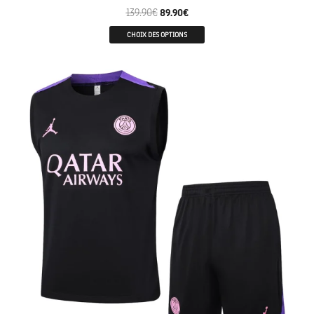
139.90
€
89.90
€
CHOIX DES OPTIONS