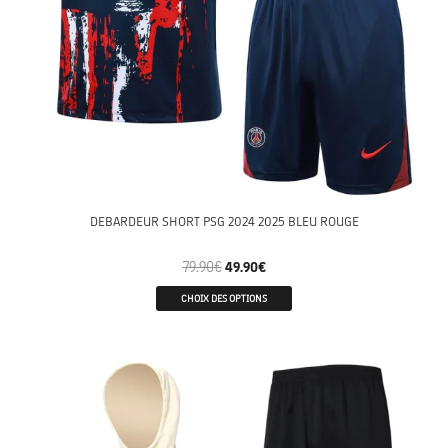
DEBARDEUR SHORT PSG 2024 2025 BLEU ROUGE
79.90
€
49.90
€
CHOIX DES OPTIONS