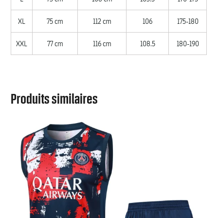
XL
75 cm
112 cm
106
175-180
XXL
77 cm
116 cm
108.5
180-190
Produits similaires