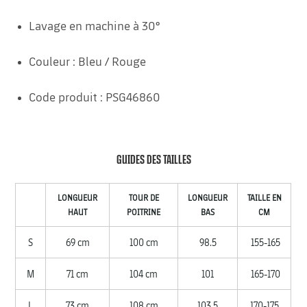
Lavage en machine à 30°
Couleur : Bleu / Rouge
Code produit : PSG46860
GUIDES DES TAILLES
LONGUEUR
TOUR DE
LONGUEUR
TAILLE EN
HAUT
POITRINE
BAS
CM
S
69 cm
100 cm
98.5
155-165
M
71 cm
104 cm
101
165-170
L
73 cm
108 cm
103.5
170-175